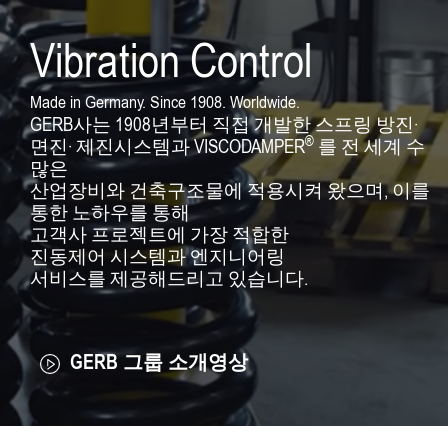
Vibration Control
Made in Germany. Since 1908. Worldwide.
GERB사는 1908년부터 직접 개발한 스프링 방진·
®
면진· 제진시스템과 VISCODAMPER
를 전 세계
수
많은
산업장비와 건축구조물에 적용시켜 왔으며, 이를
통한
노하우를 통해
고객사 프로젝트에 가장 적합한
진동제어 시스템과
엔지니어링
서비스를 제공해
드리고 있습니다.
GERB 그룹 소개영상